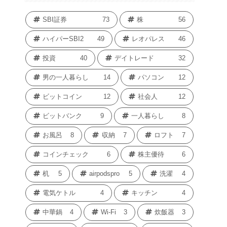
SBI証券
73
株
56
ハイパーSBI2
49
レオパレス
46
投資
40
デイトレード
32
男の一人暮らし
14
パソコン
12
ビットコイン
12
社会人
12
ビットバンク
9
一人暮らし
8
お風呂
8
収納
7
ロフト
7
コインチェック
6
株主優待
6
机
5
airpodspro
5
洗濯
4
電気ケトル
4
キッチン
4
中華鍋
4
Wi-Fi
3
炊飯器
3