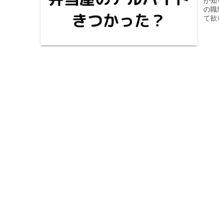
が知
の職
て欲