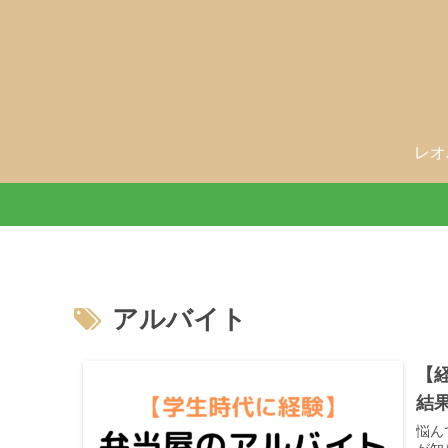
レオ
アルバイト
【
結
悩ん