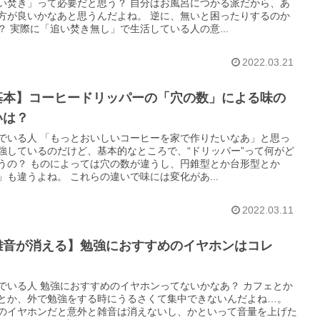
い焚き」って必要だと思う？ 自分はお風呂につかる派だから、あ
方が良いかなあと思うんだよね。 逆に、無いと困ったりするのか
？ 実際に「追い焚き無し」で生活している人の意...
2022.03.21
基本】コーヒードリッパーの「穴の数」による味の
いは？
でいる人 「もっとおいしいコーヒーを家で作りたいなあ」と思っ
強しているのだけど、基本的なところで、“ドリッパー”って何がど
うの？ ものによっては穴の数が違うし、円錐型とか台形型とか
」も違うよね。 これらの違いで味には変化があ...
2022.03.11
雑音が消える】勉強におすすめのイヤホンはコレ
！
でいる人 勉強におすすめのイヤホンってないかなあ？ カフェとか
とか、外で勉強をする時にうるさくて集中できないんだよね…。
のイヤホンだと意外と雑音は消えないし、かといって音量を上げた