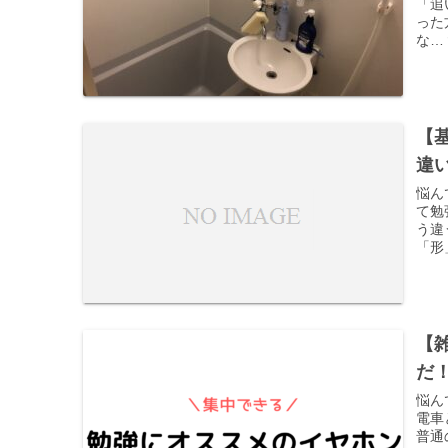
「追
った
な…
【
違
悩ん
て勉
う違
「形
【
だ
悩ん
電車
普通