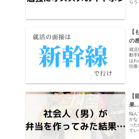
らう
【
の
就活
動手
はわ
往復
【
果
悩ん
かな
った
てい