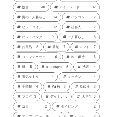
投資
40
デイトレード
32
男の一人暮らし
14
パソコン
12
ビットコイン
12
社会人
12
ビットバンク
9
一人暮らし
8
お風呂
8
収納
7
ロフト
7
コインチェック
6
株主優待
6
机
5
airpodspro
5
洗濯
4
電気ケトル
4
キッチン
4
中華鍋
4
Wi-Fi
3
炊飯器
3
ブログ
3
デイトレ
3
大学生
3
ゴミ
2
タイピング
2
アップルウォッチ
2
ハリオ
2