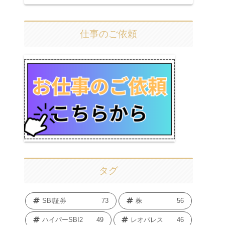
仕事のご依頼
タグ
SBI証券
73
株
56
ハイパーSBI2
49
レオパレス
46