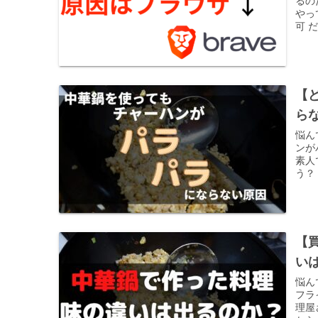
るの
やっ
可 
【
ら
悩ん
ンが
素人
う？
【
い
悩ん
フラ
理屋