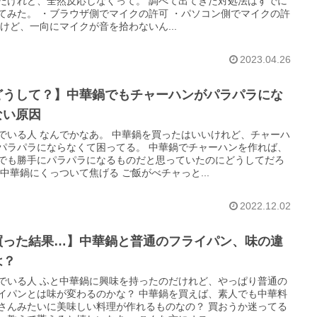
だけれど、全然反応しなくって。 調べて出てきた対処法はすでに
てみた。 ・ブラウザ側でマイクの許可 ・パソコン側でマイクの許
だけど、一向にマイクが音を拾わないん...
2023.04.26
どうして？】中華鍋でもチャーハンがパラパラにな
ない原因
でいる人 なんでかなあ。 中華鍋を買ったはいいけれど、チャーハ
パラパラにならなくて困ってる。 中華鍋でチャーハンを作れば、
でも勝手にパラパラになるものだと思っていたのにどうしてだろ
 中華鍋にくっついて焦げる ご飯がべチャっと...
2022.12.02
買った結果…】中華鍋と普通のフライパン、味の違
は？
でいる人 ふと中華鍋に興味を持ったのだけれど、やっぱり普通の
イパンとは味が変わるのかな？ 中華鍋を買えば、素人でも中華料
さんみたいに美味しい料理が作れるものなの？ 買おうか迷ってる