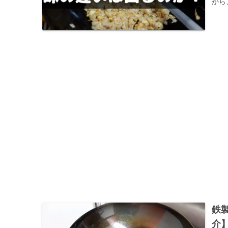
から
鉄
介