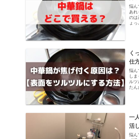
悩ん
あれ
のは
ょっ
く
仕
悩ん
しま
ルツ
たん
一
活
悩ん