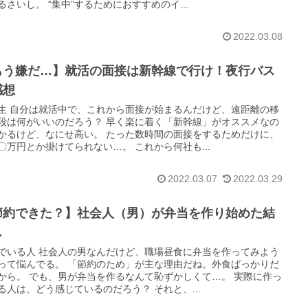
るさいし。 “集中”するためにおすすめのイ...
2022.03.08
もう嫌だ…】就活の面接は新幹線で行け！夜行バス
感想
生 自分は就活中で、これから面接が始まるんだけど、遠距離の移
段は何がいいのだろう？ 早く楽に着く「新幹線」がオススメなの
かるけど、なにせ高い。 たった数時間の面接をするためだけに、
〇万円とか掛けてられない…。 これから何社も...
2022.03.07
2022.03.29
節約できた？】社会人（男）が弁当を作り始めた結
…
でいる人 社会人の男なんだけど、職場昼食に弁当を作ってみよう
って悩んでる。 「節約のため」が主な理由だね。外食ばっかりだ
から。 でも、男が弁当を作るなんて恥ずかしくて…。 実際に作っ
る人は、どう感じているのだろう？ それと、...