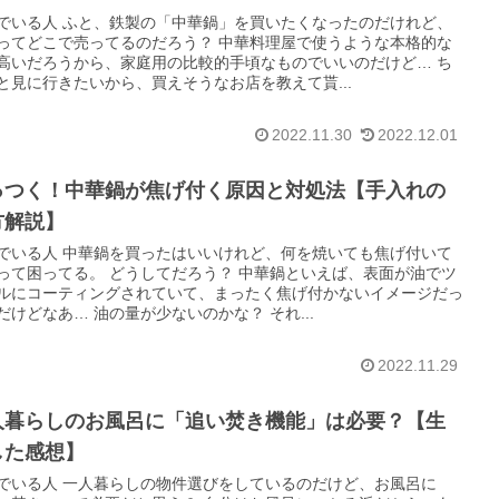
でいる人 ふと、鉄製の「中華鍋」を買いたくなったのだけれど、
ってどこで売ってるのだろう？ 中華料理屋で使うような本格的な
高いだろうから、家庭用の比較的手頃なものでいいのだけど… ち
と見に行きたいから、買えそうなお店を教えて貰...
2022.11.30
2022.12.01
っつく！中華鍋が焦げ付く原因と対処法【手入れの
方解説】
でいる人 中華鍋を買ったはいいけれど、何を焼いても焦げ付いて
って困ってる。 どうしてだろう？ 中華鍋といえば、表面が油でツ
ルにコーティングされていて、まったく焦げ付かないイメージだっ
だけどなあ… 油の量が少ないのかな？ それ...
2022.11.29
人暮らしのお風呂に「追い焚き機能」は必要？【生
した感想】
でいる人 一人暮らしの物件選びをしているのだけど、お風呂に