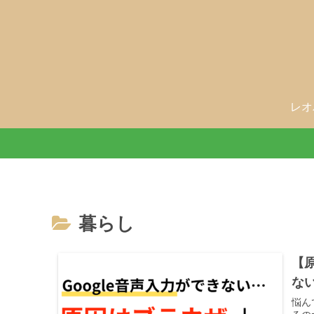
レオ
暮らし
【原
な
悩ん