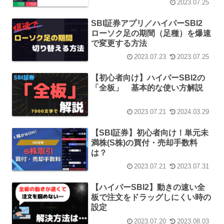
2023.07.25
SBI証券アプリ／ハイパーSBI2
ローソク足の期間（足種）を爆速
で変更する方法
2023.07.23
2023.07.25
【初心者向け】ハイパーSBI2の
「全板」 基本的な使い方解説
2023.07.21
2024.03.29
【SBI証券】初心者向け！単元未
満株(S株)の買付・売却手数料
は？
2023.07.21
2023.07.31
【ハイパーSBI2】動きの速い全
板で注文をドラッグしにくい時の
設定
2023.07.20
2023.08.03