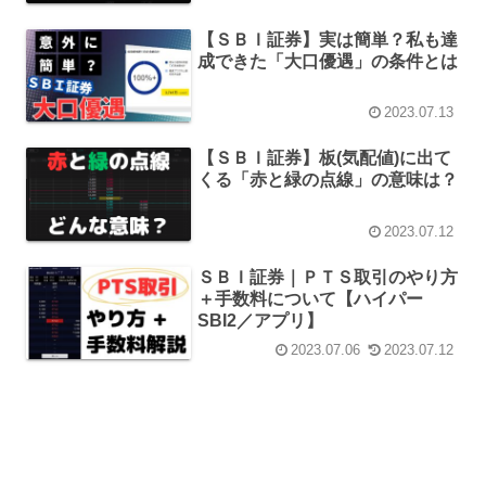
【ＳＢＩ証券】実は簡単？私も達
成できた「大口優遇」の条件とは
2023.07.13
【ＳＢＩ証券】板(気配値)に出て
くる「赤と緑の点線」の意味は？
2023.07.12
ＳＢＩ証券｜ＰＴＳ取引のやり方
＋手数料について【ハイパー
SBI2／アプリ】
2023.07.06
2023.07.12