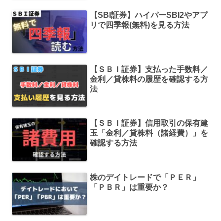
【SBI証券】ハイパーSBI2やアプ
リで四季報(無料)を見る方法
【ＳＢＩ証券】支払った手数料／
金利／貸株料の履歴を確認する方
法
【ＳＢＩ証券】信用取引の保有建
玉「金利／貸株料（諸経費）」を
確認する方法
株のデイトレードで「ＰＥＲ」
「ＰＢＲ」は重要か？