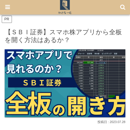
【7月から免許不要に！】電動キックボード「LUUP」の始め方
PR
【ＳＢＩ証券】スマホ株アプリから全板
を開く方法はあるか？
2023.07.28