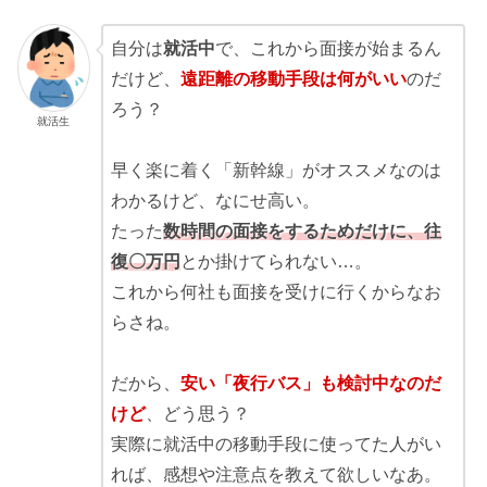
自分は
就活中
で、これから面接が始まるん
だけど、
遠距離の移動手段は何がいい
のだ
ろう？
就活生
早く楽に着く「新幹線」がオススメなのは
わかるけど、なにせ高い。
たった
数時間の面接をするためだけに、往
復〇万円
とか掛けてられない…。
これから何社も面接を受けに行くからなお
らさね。
だから、
安い「夜行バス」も検討中なのだ
けど
、どう思う？
実際に就活中の移動手段に使ってた人がい
れば、感想や注意点を教えて欲しいなあ。