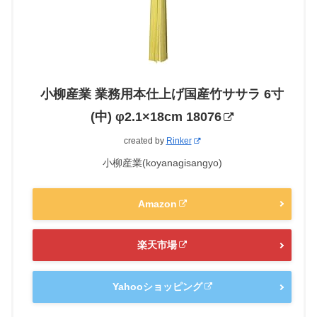
小柳産業 業務用本仕上げ国産竹ササラ 6寸
(中) φ2.1×18cm 18076
created by
Rinker
小柳産業(koyanagisangyo)
Amazon
楽天市場
Yahooショッピング