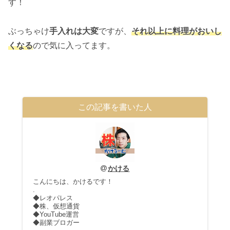
す！
ぶっちゃけ
手入れは大変
ですが、
それ以上に料理がおいし
くなる
ので気に入ってます。
この記事を書いた人
かける
こんにちは、かけるです！
.
◆レオパレス
◆株、仮想通貨
◆YouTube運営
◆副業ブロガー