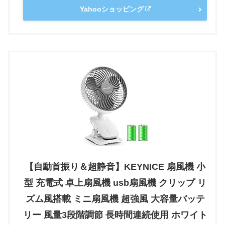
Yahooショッピング
【自動首振り＆超静音】KEYNICE 扇風機 小
型 充電式 卓上扇風機 usb扇風機 クリップ リ
ズム風搭載 ミニ扇風機 超強風 大容量バッテ
リー 風量3段階調節 長時間連続使用 ホワイト