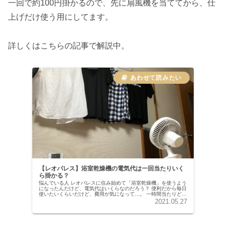
一回で約100円掛かるので、先に扇風機を当ててから、仕
上げだけ使う用にしてます。
詳しくはこちらの記事で解説中。
【レオパレス】浴室乾燥機の電気代は一回当たりいく
ら掛かる？
悩んでいる人 レオパレスに住み始めて「浴室乾燥機」を使うよう
になったんだけど、電気代はいくらなのだろう？ 便利だから毎日
使いたいくらいだけど、費用が気になって…。 一時間当たりどの
くらいか、一回当たりどのくらいか、教えて欲しいなあ。 こん
2021.05.27
な...