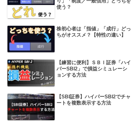
り」「制度／一般信用」どっちを
使う？
株初心者は「指値」「成行」どっ
ちがオススメ？【特性の違い】
【練習に便利】ＳＢＩ証券「ハイ
パーSBI2」で損益シミュレーシ
ョンする方法
【SBI証券】ハイパーSBI2でチャ
ートを複数表示する方法