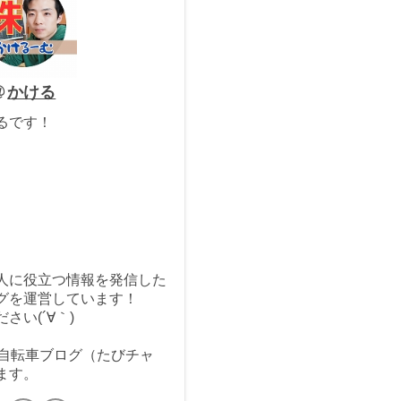
かける
るです！
人に役立つ情報を発信した
グを運営しています！
さい(´∀｀)
る自転車ブログ（たびチャ
ます。