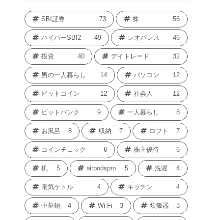
SBI証券
73
株
56
ハイパーSBI2
49
レオパレス
46
投資
40
デイトレード
32
男の一人暮らし
14
パソコン
12
ビットコイン
12
社会人
12
ビットバンク
9
一人暮らし
8
お風呂
8
収納
7
ロフト
7
コインチェック
6
株主優待
6
机
5
airpodspro
5
洗濯
4
電気ケトル
4
キッチン
4
中華鍋
4
Wi-Fi
3
炊飯器
3