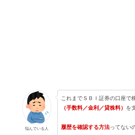
これまでＳＢＩ証券の口座で
（手数料／金利／貸株料）
を
履歴を確認する方法
ってない
悩んでいる人