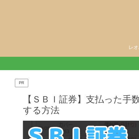
レオ
PR
【ＳＢＩ証券】支払った手
する方法