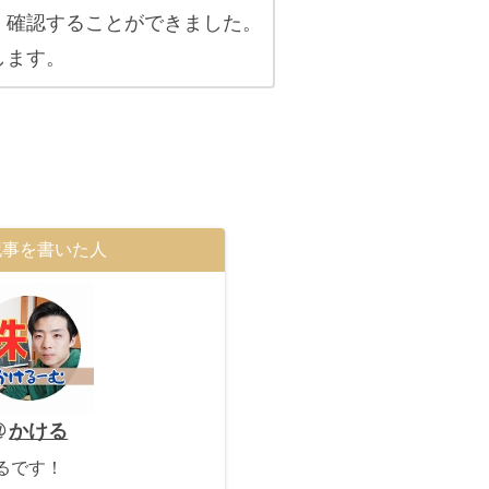
、確認することができました。
します。
記事を書いた人
かける
るです！