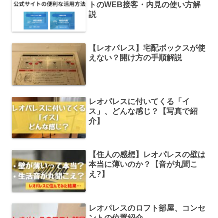
トのWEB接客・内見の使い方解
説
【レオパレス】宅配ボックスが使
えない？開け方の手順解説
レオパレスに付いてくる「イ
ス」、どんな感じ？【写真で紹
介】
【住人の感想】レオパレスの壁は
本当に薄いのか？【音が丸聞こ
え?】
レオパレスのロフト部屋、コンセ
ントの位置紹介